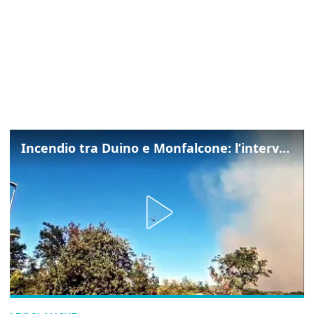
Incendio tra Duino e Monfalcone: l’intervento dei vigili del fuoco