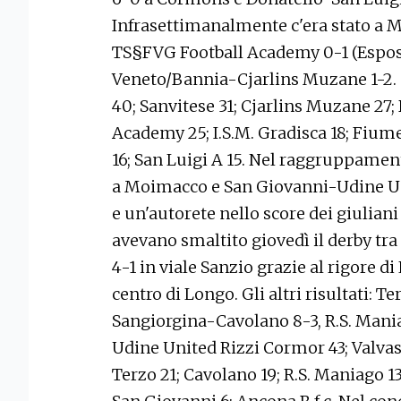
Infrasettimanalmente c'era stato a M
TS§FVG Football Academy 0-1 (Esposito
Veneto/Bannia-Cjarlins Muzane 1-2. 
40; Sanvitese 31; Cjarlins Muzane 27
Academy 25; I.S.M. Gradisca 18; Fiume
16; San Luigi A 15. Nel raggruppame
a Moimacco e San Giovanni-Udine Un
e un'autorete nello score dei giuliani
avevano smaltito giovedì il derby tra
4-1 in viale Sanzio grazie al rigore di
centro di Longo. Gli altri risultati: 
Sangiorgina-Cavolano 8-3, R.S. Mani
Udine United Rizzi Cormor 43; Valva
Terzo 21; Cavolano 19; R.S. Maniago 13