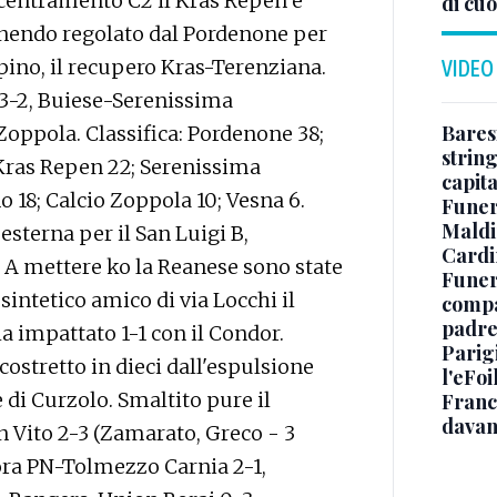
ncentramento C2 il Kras Repen è
di cuo
nendo regolato dal Pordenone per
upino, il recupero Kras-Terenziana.
VIDEO
N 3-2, Buiese-Serenissima
Baresi
Zoppola. Classifica: Pordenone 38;
string
 Kras Repen 22; Serenissima
capit
18; Calcio Zoppola 10; Vesna 6.
Funer
Maldin
esterna per il San Luigi B,
Cardi
. A mettere ko la Reanese sono state
Funera
 sintetico amico di via Locchi il
compag
padre,
ha impattato 1-1 con il Condor.
Parigi
costretto in dieci dall'espulsione
l'eFoi
è di Curzolo. Smaltito pure il
Franco
davan
 Vito 2-3 (Zamarato, Greco - 3
urora PN-Tolmezzo Carnia 2-1,