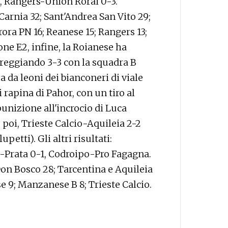
 Rangers-Union Rorai 0-3.
Carnia 32; Sant'Andrea San Vito 29;
ora PN 16; Reanese 15; Rangers 13;
rone E2, infine, la Roianese ha
reggiando 3-3 con la squadra B
sa da leoni dei bianconeri di viale
 rapina di Pahor, con un tiro al
punizione all'incrocio di Luca
poi, Trieste Calcio-Aquileia 2-2
petti). Gli altri risultati:
-Prata 0-1, Codroipo-Pro Fagagna.
 Don Bosco 28; Tarcentina e Aquileia
se 9; Manzanese B 8; Trieste Calcio.