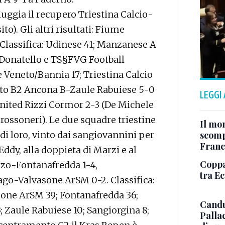
uggia il recupero Triestina Calcio-
). Gli altri risultati: Fiume
Classifica: Udinese 41; Manzanese A
; Donatello e TS§FVG Football
 Veneto/Bannia 17; Triestina Calcio
nto B2 Ancona B-Zaule Rabuiese 5-0
LEGGI
ited Rizzi Cormor 2-3 (De Michele
 rossoneri). Le due squadre triestine
Il mo
 di loro, vinto dai sangiovannini per
scomp
Franc
 Eddy, alla doppieta di Marzi e al
Coppa 
Terzo-Fontanafredda 1-4,
tra E
ago-Valvasone ArSM 0-2. Classifica:
sone ArSM 39; Fontanafredda 36;
Candu
; Zaule Rabuiese 10; Sangiorgina 8;
Palla