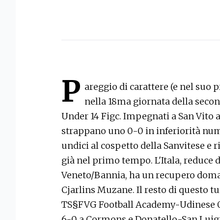
P
areggio di carattere (e nel suo p
nella 18ma giornata della seco
Under 14 Figc. Impegnati a San Vito a
strappano uno 0-0 in inferiorità nume
undici al cospetto della Sanvitese e 
già nel primo tempo. L'Itala, reduce d
Veneto/Bannia, ha un recupero domani
Cjarlins Muzane. Il resto di questo tu
TS§FVG Football Academy-Udinese 0-
6-0 a Cormons e Donatello-San Luigi