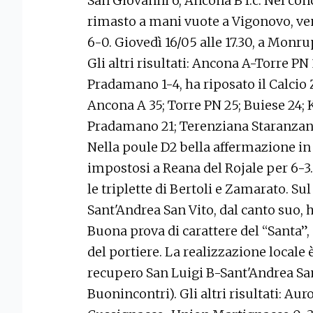
San Giovanni 6; Ancona B f.c. Nel co
rimasto a mani vuote a Vigonovo, ve
6-0. Giovedì 16/05 alle 17.30, a Monr
Gli altri risultati: Ancona A-Torre P
Pradamano 1-4, ha riposato il Calcio 
Ancona A 35; Torre PN 25; Buiese 24;
Pradamano 21; Terenziana Staranzano 
Nella poule D2 bella affermazione in 
impostosi a Reana del Rojale per 6-3
le triplette di Bertoli e Zamarato. Sul
Sant'Andrea San Vito, dal canto suo, 
Buona prova di carattere del “Santa”, 
del portiere. La realizzazione locale 
recupero San Luigi B-Sant'Andrea San
Buonincontri). Gli altri risultati: A