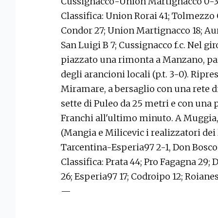
Cussignacco-Union Martignacco 0-3,
Classifica: Union Rorai 41; Tolmezzo 
Condor 27; Union Martignacco 18; Aur
San Luigi B 7; Cussignacco f.c. Nel gi
piazzato una rimonta a Manzano, pa
degli arancioni locali (p.t. 3-0). Ripre
Miramare, a bersaglio con una rete di
sette di Puleo da 25 metri e con una 
Franchi all'ultimo minuto. A Muggia, 
(Mangia e Milicevic i realizzatori dei lu
Tarcentina-Esperia97 2-1, Don Bosco
Classifica: Prata 44; Pro Fagagna 29;
26; Esperia97 17; Codroipo 12; Roiane
—