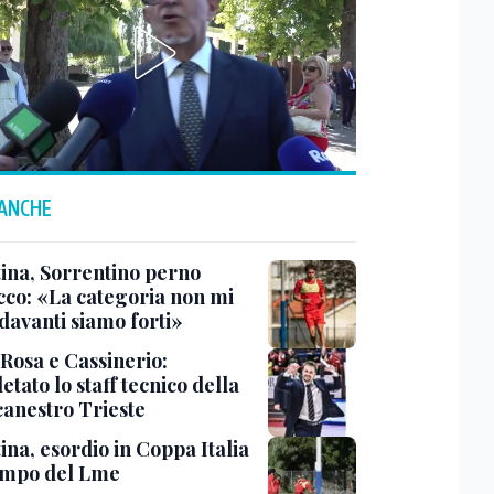
 ANCHE
tina, Sorrentino perno
acco: «La categoria non mi
davanti siamo forti»
 Rosa e Cassinerio:
tato lo staff tecnico della
canestro Trieste
ina, esordio in Coppa Italia
ampo del Lme