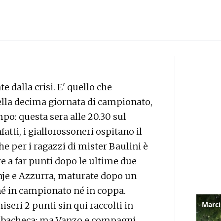
dalla crisi. E' quello che
della decima giornata di campionato,
po: questa sera alle 20.30 sul
atti, i giallorossoneri ospitano il
che per i ragazzi di mister Baulini è
e a far punti dopo le ultime due
nje e Azzurra, maturate dopo un
né in campionato né in coppa.
iseri 2 punti sin qui raccolti in
n bacheca: ma Vanzo e compagni