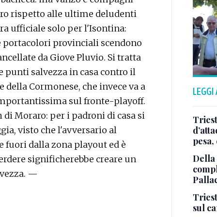
o rispetto alle ultime deludenti
a ufficiale solo per l'Isontina:
ue portacolori provinciali scendono
ncellate da Giove Pluvio. Si tratta
 punti salvezza in casa contro il
, e della Cormonese, che invece va a
LEGGI
 importantissima sul fronte-playoff.
 di Moraro: per i padroni di casa si
Tries
gia, visto che l'avversario al
d’att
pesa, 
fuori dalla zona playout ed è
Della
Perdere significherebbe creare un
comple
lvezza. —
Palla
Triest
sul c