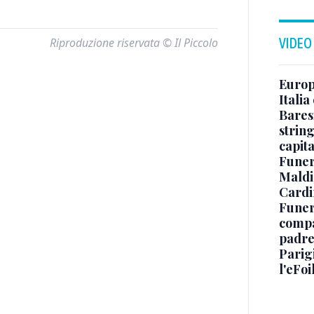
Riproduzione riservata © Il Piccolo
VIDEO
Europe
Italia
Baresi
string
capit
Funer
Maldin
Cardi
Funera
compag
padre,
Parigi
l'eFoi