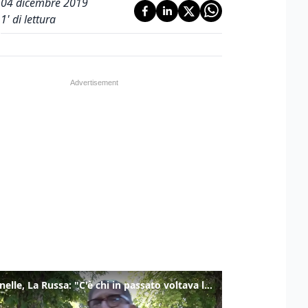
04 dicembre 2019
1
' di lettura
Marcinelle, La Russa: "C'è chi in passato voltava le spalle a Marcinelle"