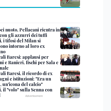
i nuoto, Pellacani rientra in
 con gli azzurri dei tuffi
, i tifosi del Milan si
ono intorno al loro ex
ano
ali Baresi: applausi per
i e Ranieri, fischi per Sala e
nale
li Baresi, il ricordo di ex
ni e istituzioni: "Era un
 un'icona del calcio"
, il "volo" sulla Senna con
l