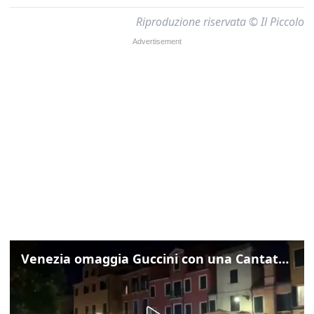
Riproduzione riservata © Il Piccolo
Venezia omaggia Guccini con una Cantata Anarchica in campo Santa Margherita