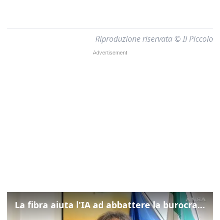
Riproduzione riservata © Il Piccolo
La fibra aiuta l'IA ad abbattere la burocrazia, progetto pilota in Veneto