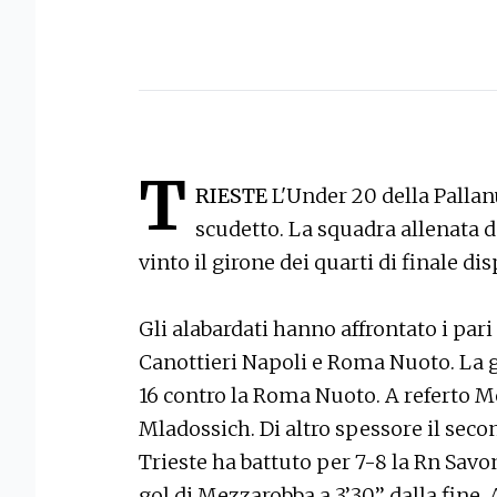
T
RIESTE
L'Under 20 della Pallan
scudetto. La squadra allenata 
vinto il girone dei quarti di finale di
Gli alabardati hanno affrontato i pari
Canottieri Napoli e Roma Nuoto. La gi
16 contro la Roma Nuoto. A referto Me
Mladossich. Di altro spessore il seco
Trieste ha battuto per 7-8 la Rn Savo
gol di Mezzarobba a 3’30’’ dalla fine.