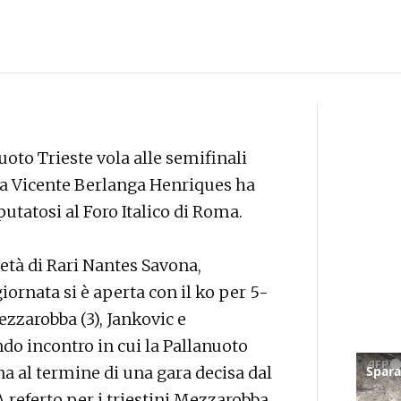
uoto Trieste vola alle semifinali
da Vicente Berlanga Henriques ha
sputatosi al Foro Italico di Roma.
 età di Rari Nantes Savona,
ornata si è aperta con il ko per 5-
zzarobba (3), Jankovic e
ndo incontro in cui la Pallanuoto
na al termine di una gara decisa dal
 A referto per i triestini Mezzarobba