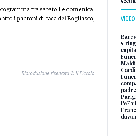
scetti
n programma tra sabato 1 e domenica
tro i padroni di casa del Bogliasco,
VIDEO
Baresi
string
capit
Funer
Maldin
Cardi
Riproduzione riservata © Il Piccolo
Funera
compag
padre,
Parigi
l'eFoi
Franco
davan