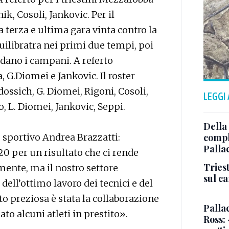
ik, Cosoli, Jankovic. Per il
a terza e ultima gara vinta contro la
quilibratra nei primi due tempi, poi
ndano i campani. A referto
, G.Diomei e Jankovic. Il roster
dossich, G. Diomei, Rigoni, Cosoli,
LEGGI
, L. Diomei, Jankovic, Seppi.
Della
 sportivo Andrea Brazzatti:
comple
Palla
20 per un risultato che ci rende
Triest
amente, ma il nostro settore
sul c
dell’ottimo lavoro dei tecnici e del
o preziosa è stata la collaborazione
Pallac
to alcuni atleti in prestito».
Ross: