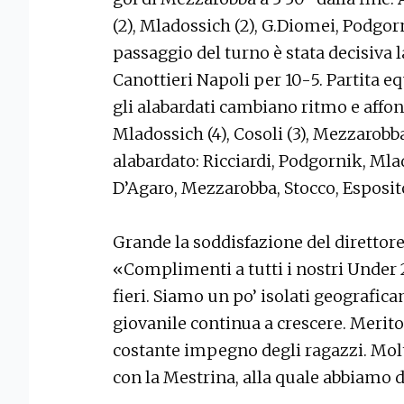
(2), Mladossich (2), G.Diomei, Podgorn
passaggio del turno è stata decisiva l
Canottieri Napoli per 10-5. Partita e
gli alabardati cambiano ritmo e affo
Mladossich (4), Cosoli (3), Mezzarobba
alabardato: Ricciardi, Podgornik, Mla
D’Agaro, Mezzarobba, Stocco, Esposito
Grande la soddisfazione del direttore
«Complimenti a tutti i nostri Under 
fieri. Siamo un po’ isolati geografic
giovanile continua a crescere. Merito 
costante impegno degli ragazzi. Molt
con la Mestrina, alla quale abbiamo da