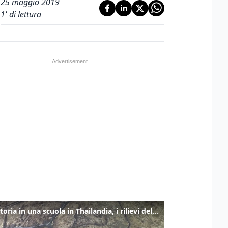
25 maggio 2019
1
' di lettura
Sparatoria in una scuola in Thailandia, i rilievi della polizia