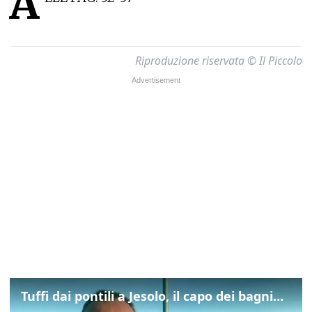
A
Riproduzione riservata © Il Piccolo
Tuffi dai pontili a Jesolo, il capo dei bagnini: "L'impegno di tutti per evitare altre tragedie"