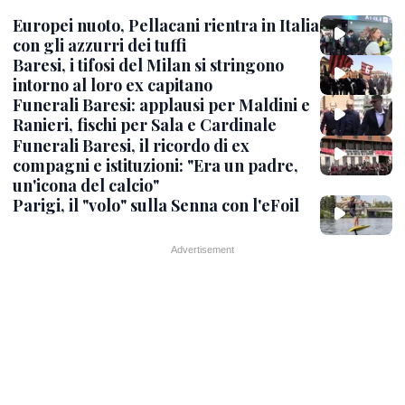
Europei nuoto, Pellacani rientra in Italia
con gli azzurri dei tuffi
Baresi, i tifosi del Milan si stringono
intorno al loro ex capitano
Funerali Baresi: applausi per Maldini e
Ranieri, fischi per Sala e Cardinale
Funerali Baresi, il ricordo di ex
compagni e istituzioni: "Era un padre,
un'icona del calcio"
Parigi, il "volo" sulla Senna con l'eFoil