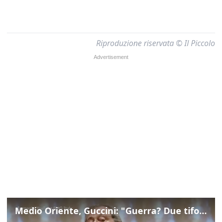
Riproduzione riservata © Il Piccolo
Medio Oriente, Guccini: "Guerra? Due tifoserie che si urlano contro e dimenticano vittime"