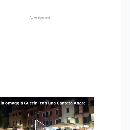
Venezia omaggia Guccini con una Cantata Anarchica in campo Santa Margherita