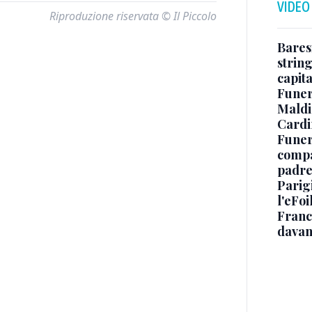
VIDEO
Riproduzione riservata © Il Piccolo
Baresi
string
capit
Funer
Maldin
Cardi
Funera
compag
padre,
Parigi
l'eFoi
Franco
davan