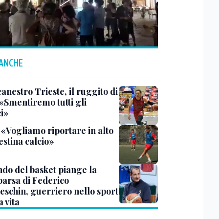
 ANCHE
anestro Trieste, il ruggito di
 «Smentiremo tutti gli
ci»
 «Vogliamo riportare in alto
estina calcio»
ndo del basket piange la
arsa di Federico
eschin, guerriero nello sport
a vita