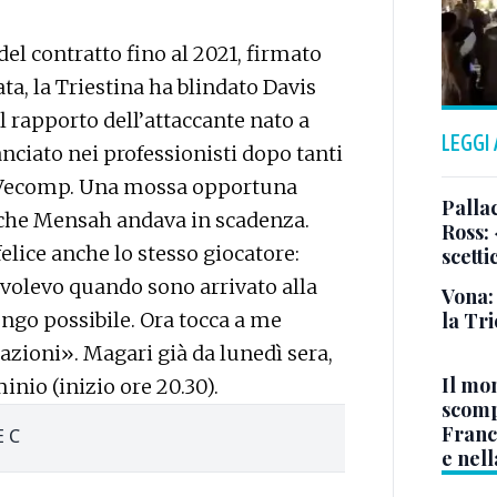
el contratto fino al 2021, firmato
ta, la Triestina ha blindato Davis
 rapporto dell’attaccante nato a
LEGGI
nciato nei professionisti dopo tanti
tus Vecomp. Una mossa opportuna
Pallac
o che Mensah andava in scadenza.
Ross:
lice anche lo stesso giocatore:
scetti
volevo quando sono arrivato alla
Vona:
la Tri
lungo possibile. Ora tocca a me
stazioni». Magari già da lunedì sera,
Il mo
inio (inizio ore 20.30).
scomp
Franc
E C
e nell