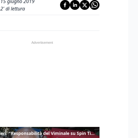
15 giugno 2019
2
' di lettura
Gualtieri: "Responsabilità del Viminale su Spin Time? La posizione dei partiti è nota"