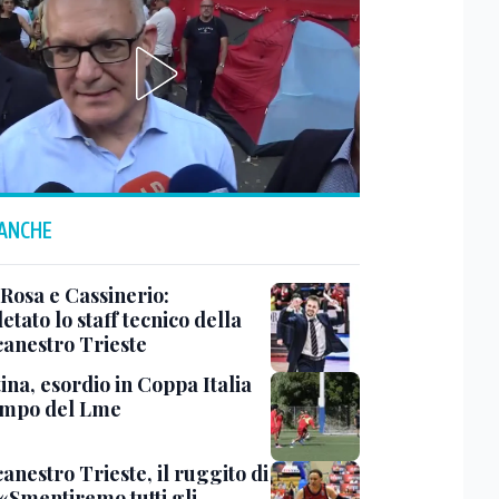
 ANCHE
 Rosa e Cassinerio:
tato lo staff tecnico della
canestro Trieste
ina, esordio in Coppa Italia
ampo del Lme
anestro Trieste, il ruggito di
 «Smentiremo tutti gli