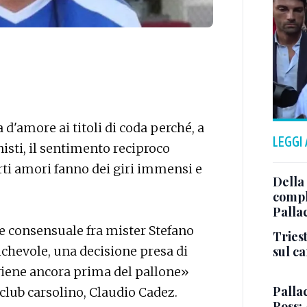
 d'amore ai titoli di coda perché, a
LEGGI
nisti, il sentimento reciproco
rti amori fanno dei giri immensi e
Della
comple
Palla
one consensuale fra mister Stefano
Triest
sul c
chevole, una decisione presa di
iene ancora prima del pallone»
Pallac
 club carsolino, Claudio Cadez.
Ross: