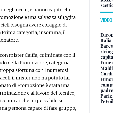
scetti
ati negli occhi, e hanno capito che
 Promozione e una salvezza sfuggita
VIDEO
i cicli bisogna avere coraggio di
n Prima categoria, insomma, il
Europe
lenatore.
Italia
Baresi
string
con mister Caiffa, culminate con il
capit
Funer
rdo della Promozione, categoria
Maldin
 troppa sfortuna con i numerosi
Cardi
acoli il mister non ha potuto far
Funera
compag
onato di Promozione è stata una
padre,
erminazione e al lavoro del tecnico,
Parigi
cnico ma anche impeccabile su
l'eFoi
na persona capace di fare gruppo,