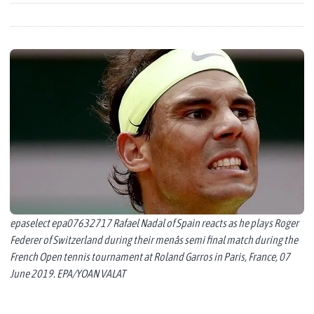
epaselect epa07632717 Rafael Nadal of Spain reacts as he plays Roger
Federer of Switzerland during their menâs semi final match during the
French Open tennis tournament at Roland Garros in Paris, France, 07
June 2019. EPA/YOAN VALAT