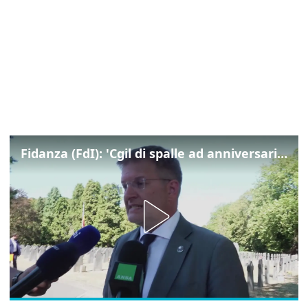
Fidanza (FdI): 'Cgil di spalle ad anniversario Marcinelle mentre La Russa leggeva Mattarella, si vergogni!'