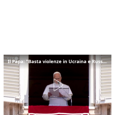
Il Papa: "Basta violenze in Ucraina e Russia, spazio a diplomazia"