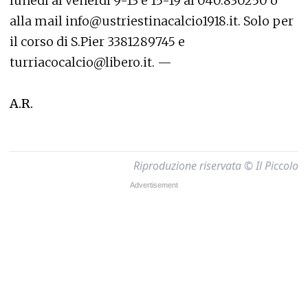
lunedì al venerdì 9-13 e 15-19 al 040.830250 o
alla mail info@ustriestinacalcio1918.it. Solo per
il corso di S.Pier 3381289745 e
turriacocalcio@libero.it. —
A.R.
Riproduzione riservata © Il Piccolo