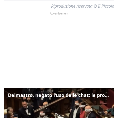
Riproduzione riservata © Il Piccolo
Delmastro, negato l'uso delle chat: le proteste di Avs e M5s