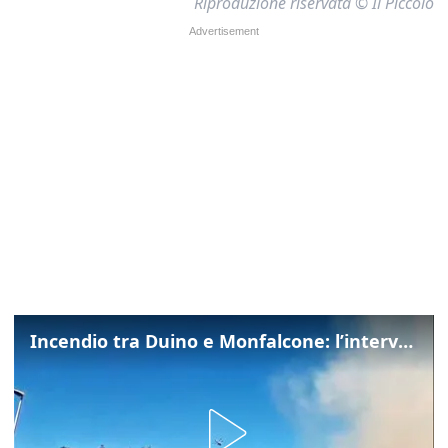
Riproduzione riservata © Il Piccolo
Incendio tra Duino e Monfalcone: l’intervento dei vigili del fuoco