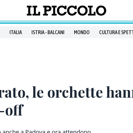
ITALIA
ISTRIA - BALCANI
MONDO
CULTURA E SPET
rato, le orchette han
-off
ono anche a Padova e ora attendono