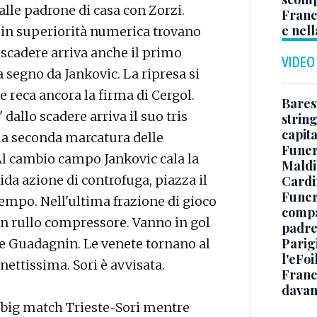
alle padrone di casa con Zorzi.
Franc
e nell
e in superiorità numerica trovano
o scadere arriva anche il primo
VIDEO
a segno da Jankovic. La ripresa si
he reca ancora la firma di Cergol.
Baresi
 dallo scadere arriva il suo tris
string
capit
 la seconda marcatura delle
Funer
 Al cambio campo Jankovic cala la
Maldin
ida azione di controfuga, piazza il
Cardi
Funera
 tempo. Nell'ultima frazione di gioco
compag
 un rullo compressore. Vanno in gol
padre,
Parigi
 e Guadagnin. Le venete tornano al
l'eFoi
 nettissima. Sori è avvisata.
Franco
davan
 big match Trieste-Sori mentre