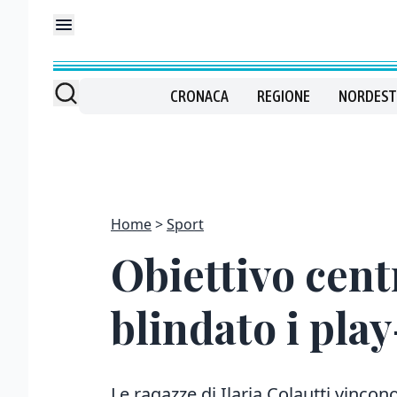
CRONACA
REGIONE
NORDEST
Home
Sport
Obiettivo cent
blindato i play
Le ragazze di Ilaria Colautti vinc