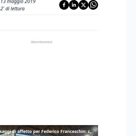
13 maggio 2019
2
' di lettura
I messaggi di affetto per Federico Franceschin: così il mondo del basket gli è stato accanto fino all’ultimo