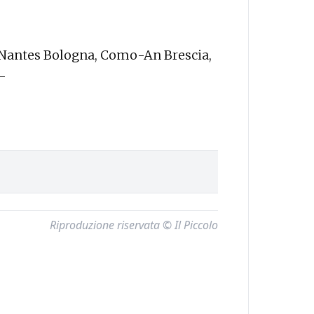
i Nantes Bologna, Como-An Brescia,
—
Riproduzione riservata © Il Piccolo