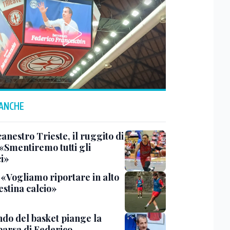
 ANCHE
anestro Trieste, il ruggito di
 «Smentiremo tutti gli
ci»
 «Vogliamo riportare in alto
estina calcio»
ndo del basket piange la
arsa di Federico