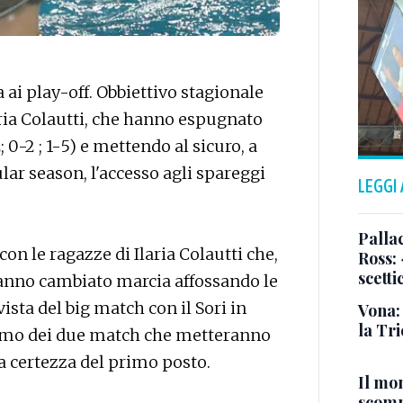
 ai play-off. Obbiettivo stagionale
aria Colautti, che hanno espugnato
 0-2 ; 1-5) e mettendo al sicuro, a
lar season, l'accesso agli spareggi
LEGGI
Pallac
n le ragazze di Ilaria Colautti che,
Ross:
scetti
anno cambiato marcia affossando le
ista del big match con il Sori in
Vona:
la Tri
mo dei due match che metteranno
a certezza del primo posto.
Il mo
scomp