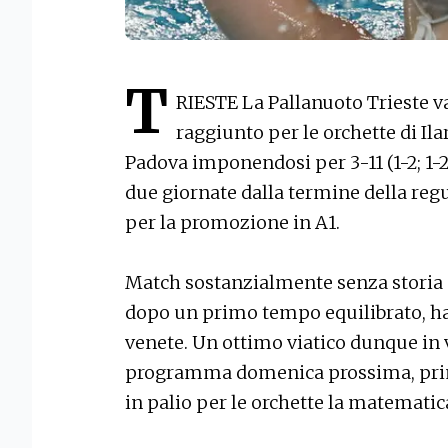
T
RIESTE La Pallanuoto Trieste va
raggiunto per le orchette di Il
Padova imponendosi per 3-11 (1-2; 1-2;
due giornate dalla termine della regu
per la promozione in A1.
Match sostanzialmente senza storia co
dopo un primo tempo equilibrato, h
venete. Un ottimo viatico dunque in v
programma domenica prossima, pri
in palio per le orchette la matematic