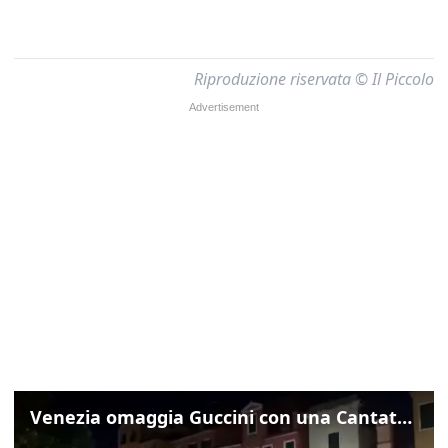
Riproduzione riservata © Il Piccolo
Venezia omaggia Guccini con una Cantata Anarchica in campo Santa Margherita