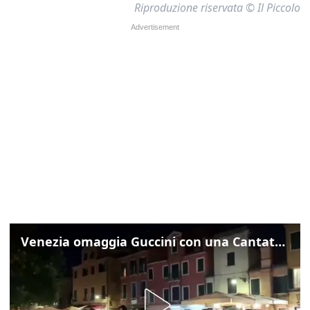
Riproduzione riservata © Il Piccolo
Venezia omaggia Guccini con una Cantata Anarchica in campo Santa Margherita