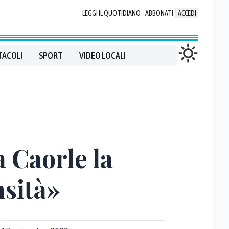
LEGGI IL QUOTIDIANO
ABBONATI
ACCEDI
TACOLI
SPORT
VIDEO LOCALI
a Caorle la
nsità»