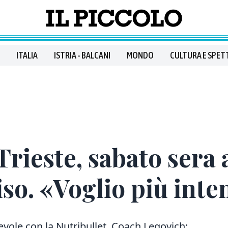
ITALIA
ISTRIA - BALCANI
MONDO
CULTURA E SPET
Trieste, sabato sera 
iso. «Voglio più inte
hevole con la Nutribullet. Coach Legovich: