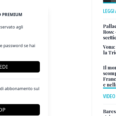
LEGGI
 PREMIUM
Pallac
servato agli
Ross:
scetti
e password se hai
Vona:
la Tri
EDI
Il mo
scomp
Franc
e nell
te di abbonamento sul
VIDEO
OP
Baresi