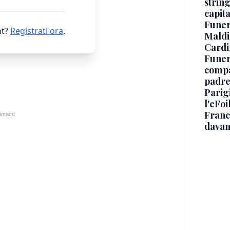
string
capit
Funer
t?
Registrati ora
.
Maldin
Cardi
Funera
compag
padre,
Parigi
l'eFoi
Franco
davan