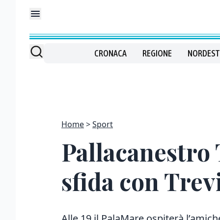
CRONACA
REGIONE
NORDEST
Home
Sport
Pallacanestro 
sfida con Trev
Alle 19 il PalaMare ospiterà l’amic