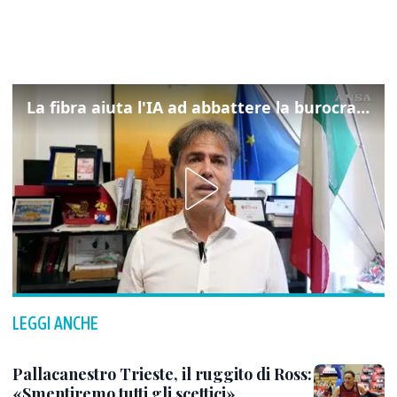
La fibra aiuta l'IA ad abbattere la burocrazia, progetto pilota in Veneto
LEGGI ANCHE
Pallacanestro Trieste, il ruggito di Ross:
«Smentiremo tutti gli scettici»