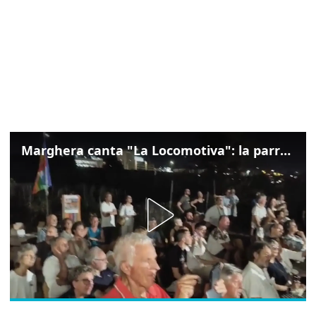
Marghera canta "La Locomotiva": la parrocchia della Cita ricorda Guccini