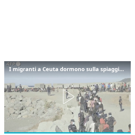
I migranti a Ceuta dormono sulla spiaggia: "Vogliamo entrare in Europa"