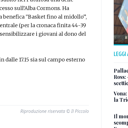
cesso sull’Alba Cormons. Ha
a benefica “Basket fino al midollo”,
entrale (per la cronaca finita 44-39
 sensibilizzare i giovani al dono del
LEGGI
n dalle 17.15 sia sul campo esterno
Pallac
Ross:
scetti
Vona:
la Tri
Riproduzione riservata © Il Piccolo
Il mo
scomp