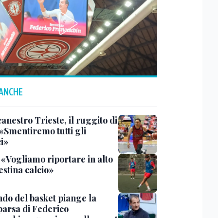
 ANCHE
anestro Trieste, il ruggito di
 «Smentiremo tutti gli
ci»
 «Vogliamo riportare in alto
estina calcio»
ndo del basket piange la
arsa di Federico