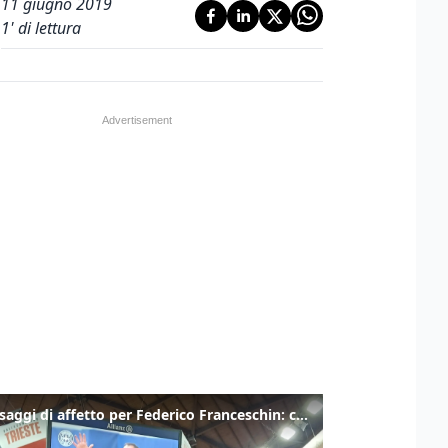
11 giugno 2019
1
' di lettura
I messaggi di affetto per Federico Franceschin: così il mondo del basket gli è stato accanto fino all’ultimo