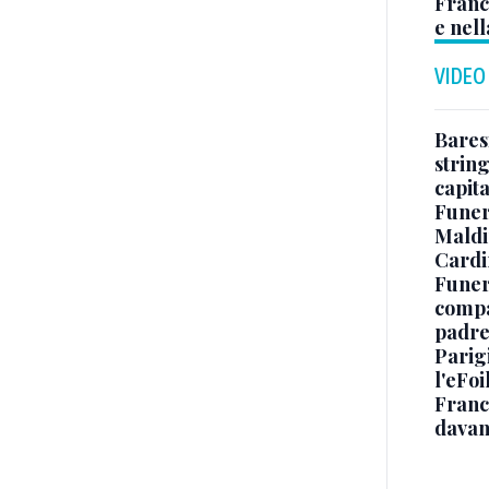
Franc
e nell
VIDEO
Baresi
string
capit
Funer
Maldin
Cardi
Funera
compag
padre,
Parigi
l'eFoi
Franco
davan