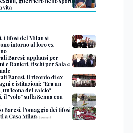
eschin, guerriero nello sport
a vita
, i tifosi del Milan si
ono intorno al loro ex
ano
ali Baresi: applausi per
i e Ranieri, fischi per Sala e
nale
li Baresi, il ricordo di ex
ni e istituzioni: "Era un
 un'icona del calcio"
, il "volo" sulla Senna con
l
 Baresi, l'omaggio dei tifosi
ti a Casa Milan