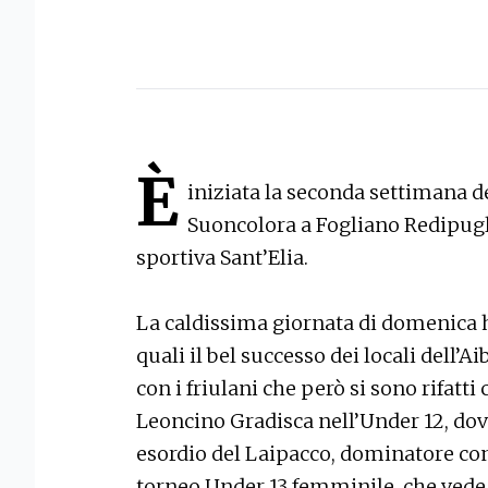
È
iniziata la seconda settimana d
Suoncolora a Fogliano Redipugli
sportiva Sant’Elia.
La caldissima giornata di domenica ha 
quali il bel successo dei locali dell’Ai
con i friulani che però si sono rifatti
Leoncino Gradisca nell’Under 12, dove 
esordio del Laipacco, dominatore cont
torneo Under 13 femminile, che vede 