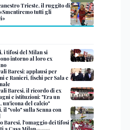
anestro Trieste, il ruggito di
 «Smentiremo tutti gli
ci»
, i tifosi del Milan si
ono intorno al loro ex
ano
ali Baresi: applausi per
i e Ranieri, fischi per Sala e
nale
li Baresi, il ricordo di ex
ni e istituzioni: "Era un
 un'icona del calcio"
, il "volo" sulla Senna con
l
 Baresi, l'omaggio dei tifosi
ti a Casa Milan