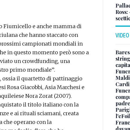
Pallac
Ross:
scetti
ggio Fiumicello e anche mamma di
Friulana che hanno staccato con
VIDEO
 prossimi campionati mondiali in
Baresi
che in questo momento però sono a
string
avviato un crowdfunding, una
capit
nostro primo mondiale”.
Funer
Maldin
s, ossia il quartetto di pattinaggio
Cardi
si Rosa Giacobbi, Asia Marchesi e
Funera
’aquileiese Nora Zorat (2007).
compag
padre,
uistato il titolo italiano con la
Parigi
nze e ai rituali sciamani, creata
l'eFoi
ba che operano con la
Franco
davan