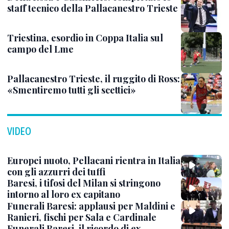
staff tecnico della Pallacanestro Trieste
Triestina, esordio in Coppa Italia sul
campo del Lme
Pallacanestro Trieste, il ruggito di Ross:
«Smentiremo tutti gli scettici»
VIDEO
Europei nuoto, Pellacani rientra in Italia
con gli azzurri dei tuffi
Baresi, i tifosi del Milan si stringono
intorno al loro ex capitano
Funerali Baresi: applausi per Maldini e
Ranieri, fischi per Sala e Cardinale
Funerali Baresi, il ricordo di ex