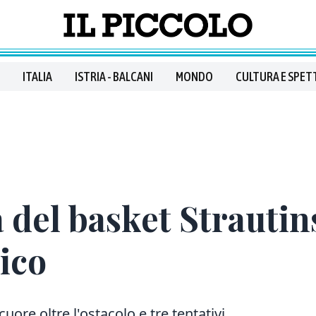
ITALIA
ISTRIA - BALCANI
MONDO
CULTURA E SPET
ia del basket Straut
ico
 cuore oltre l'ostacolo e tre tentativi