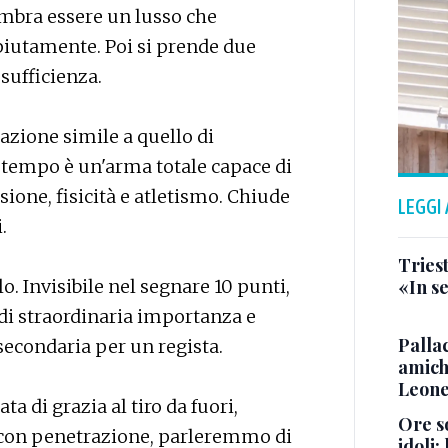
embra essere un lusso che
iutamente. Poi si prende due
 sufficienza.
zione simile a quello di
 tempo è un'arma totale capace di
sione, fisicità e atletismo. Chiude
LEGGI
.
Triest
o. Invisibile nel segnare 10 punti,
«In se
t di straordinaria importanza e
Pallac
secondaria per un regista.
amich
Leone
ata di grazia al tiro da fuori,
Ore so
ro con penetrazione, parleremmo di
idoli: