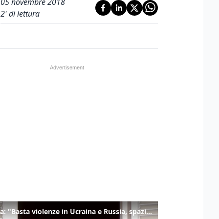
05 novembre 2018
2
' di lettura
Il Papa: "Basta violenze in Ucraina e Russia, spazio a diplomazia"