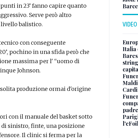
 punti in 23’ fanno capire quanto
Barce
ggressivo. Serve però altro
ivello balistico.
VIDEO
Europe
 tecnico con conseguente
Italia
 20’, pochino in una sfida però che
Baresi
zione massima per l' “uomo di
string
capit
minque Johnson.
Funer
Maldin
solita produzione ormai d'origine
Cardi
Funera
compag
padre,
ori con il manuale del basket sotto
Parigi
l'eFoi
e di sinistro, finte, una posizione
ensore. Il clinic si ferma per la