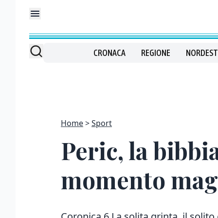
CRONACA
REGIONE
NORDEST
Home
Sport
Peric, la bibb
momento mag
Coronica 6 La solita grinta, il solito