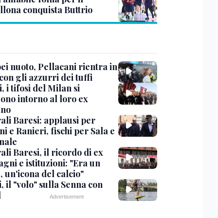
llona conquista Buttrio
i nuoto, Pellacani rientra in
 con gli azzurri dei tuffi
, i tifosi del Milan si
ono intorno al loro ex
ano
ali Baresi: applausi per
i e Ranieri, fischi per Sala e
nale
li Baresi, il ricordo di ex
ni e istituzioni: "Era un
 un'icona del calcio"
, il "volo" sulla Senna con
l