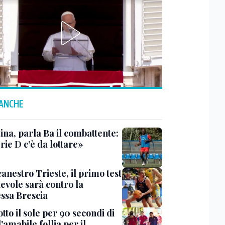
 ANCHE
ina, parla Ba il combattente:
rie D c’è da lottare»
anestro Trieste, il primo test
evole sarà contro la
ssa Brescia
tto il sole per 90 secondi di
 l'amabile follia per il