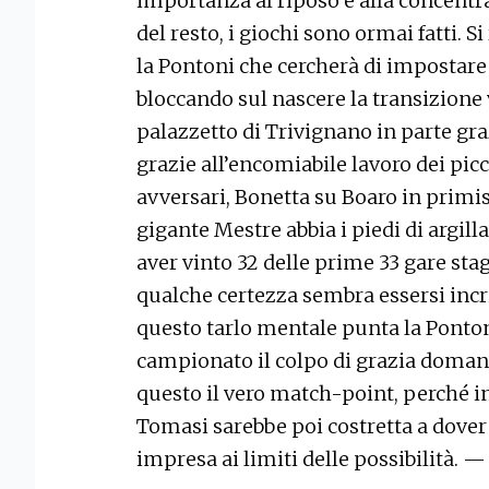
importanza al riposo e alla concentraz
del resto, i giochi sono ormai fatti. Si
la Pontoni che cercherà di impostare 
bloccando sul nascere la transizione 
palazzetto di Trivignano in parte graz
grazie all’encomiabile lavoro dei pic
avversari, Bonetta su Boaro in primis
gigante Mestre abbia i piedi di argil
aver vinto 32 delle prime 33 gare stag
qualche certezza sembra essersi inc
questo tarlo mentale punta la Pontoni
campionato il colpo di grazia domani 
questo il vero match-point, perché in
Tomasi sarebbe poi costretta a dover 
impresa ai limiti delle possibilità. —