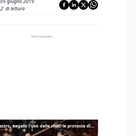
05 giugno 2019
2
' di lettura
Delmastro, negato l'uso delle chat: le proteste di Avs e M5s