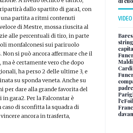
ione. A livello tecnico e tattico,
di cuo
 ripartirà dallo spartito di gara1, con
una partita a ritmi contenuti
VIDEO
veloce di Mestre, mossa riuscita al
Baresi
ie alle percentuali di tiro, in parte
string
coli monfalconesi sui pariruolo
capit
. Non si può ancora affermare che il
Funer
Maldin
la, ma è certamente vero che dopo
Cardi
ionali, ha perso 2 delle ultime 3, e
Funera
rinata su sponda veneta. Anche su
compag
padre,
 per dare alla grande favorita del
Parigi
in gara2. Per la Falconstar è
l'eFoi
 caso di sconfitta la squadra di
Franco
davan
vincere ancora in trasferta,