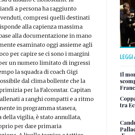
gliandi a persona ha raggiunto
i venduti, compresi quelli destinati
orrisponde alla capienza massima
n base alla documentazione in mano
vamente esaminato oggi assieme agli
uoco per capire se ci sono i margini
LEGGI
per un numero limitato di ingressi
tempo la squadra di coach Gigi
Il mo
ossibile dal clima bollente che la
scomp
Franc
primizia per la Falconstar. Capitan
Coppa 
allenati a ranghi compatti e a ritmo
tra E
amente in programma stasera,
 della vigilia, è stato annullata,
Candu
roprio per dare primaria
Palla