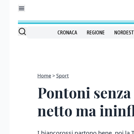
CRONACA
REGIONE
NORDEST
Home
Sport
Pontoni senza 
netto ma ininf
I biancorossi partono bene, poi la 