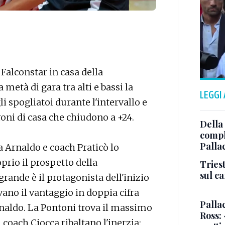
 Falconstar in casa della
età di gara tra alti e bassi la
LEGGI
i spogliatoi durante l'intervallo e
oni di casa che chiudono a +24.
Della
comple
Palla
a Arnaldo e coach Praticò lo
prio il prospetto della
Triest
sul c
rande è il protagonista dell'inizio
vano il vantaggio in doppia cifra
Pallac
rnaldo. La Pontoni trova il massimo
Ross:
 coach Ciocca ribaltano l'inerzia: