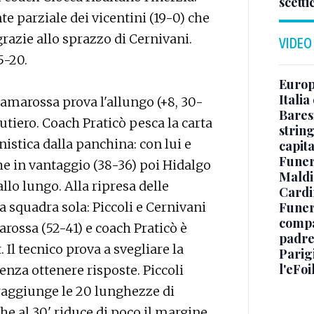
scetti
nte parziale dei vicentini (19-0) che
razie allo sprazzo di Cernivani.
VIDEO
5-20.
Europe
Italia
Tramarossa prova l'allungo (+8, 30-
Baresi
utiero. Coach Praticò pesca la carta
string
istica dalla panchina: con lui e
capit
Funer
he in vantaggio (38-36) poi Hidalgo
Maldin
allo lungo. Alla ripresa delle
Cardi
Funera
 squadra sola: Piccoli e Cernivani
compag
rossa (52-41) e coach Praticò è
padre,
Il tecnico prova a svegliare la
Parigi
l'eFoi
nza ottenere risposte. Piccoli
raggiunge le 20 lunghezze di
he al 30' riduce di poco il margine