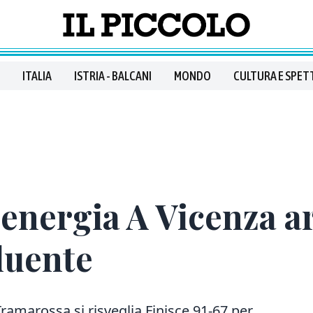
ITALIA
ISTRIA - BALCANI
MONDO
CULTURA E SPET
energia A Vicenza a
luente
Tramarossa si risveglia Finisce 91-67 per