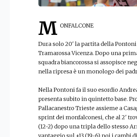
M
ONFALCONE
Dura solo 20' la partita della Pontoni
Tramarossa Vicenza. Dopo una prima m
squadra biancorossa si assopisce negl
nella ripresa è un monologo dei padr
Nella Pontoni fa il suo esordio Andre
presenta subito in quintetto base. Pro
Pallacanestro Trieste assieme a Casag
sprint dei monfalconesi, che al 2' tro
(12-2) dopo una tripla dello stesso A
vantaggio sul +13 (19-6) poi i cambi di