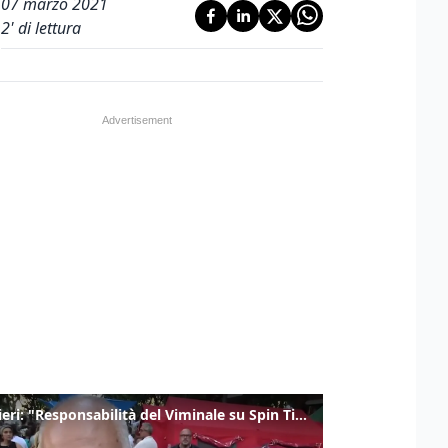
07 marzo 2021
2
' di lettura
Gualtieri: "Responsabilità del Viminale su Spin Time? La posizione dei partiti è nota"