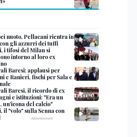
ci»
i nuoto, Pellacani rientra in
 con gli azzurri dei tuffi
, i tifosi del Milan si
ono intorno al loro ex
ano
ali Baresi: applausi per
i e Ranieri, fischi per Sala e
nale
li Baresi, il ricordo di ex
ni e istituzioni: "Era un
 un'icona del calcio"
, il "volo" sulla Senna con
l