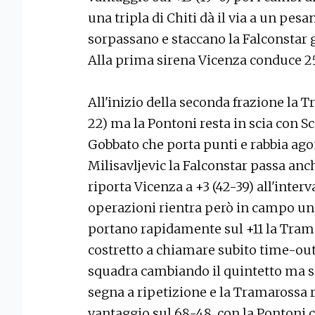
una tripla di Chiti dà il via a un pesa
sorpassano e staccano la Falconstar g
Alla prima sirena Vicenza conduce 2
All'inizio della seconda frazione la 
22) ma la Pontoni resta in scia con Sc
Gobbato che porta punti e rabbia agon
Milisavljevic la Falconstar passa anc
riporta Vicenza a +3 (42-39) all'interv
operazioni rientra però in campo una
portano rapidamente sul +11 la Trama
costretto a chiamare subito time-out. 
squadra cambiando il quintetto ma se
segna a ripetizione e la Tramarossa 
vantaggio sul 68-48, con la Pontoni c