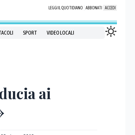
LEGGI IL QUOTIDIANO
ABBONATI
ACCEDI
TACOLI
SPORT
VIDEO LOCALI
ducia ai
»