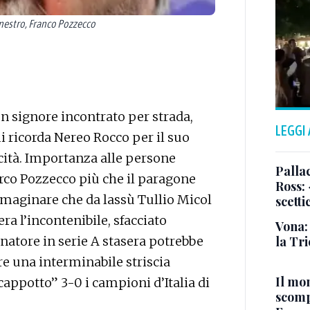
anestro, Franco Pozzecco
n signore incontrato per strada,
LEGGI
mi ricorda Nereo Rocco per il suo
icità. Importanza alle persone
Pallac
co Pozzecco più che il paragone
Ross:
mmaginare che da lassù Tullio Micol
scetti
era l’incontenibile, sfacciato
Vona:
enatore in serie A stasera potrebbe
la Tri
re una interminabile striscia
Il mo
appotto” 3-0 i campioni d’Italia di
scomp