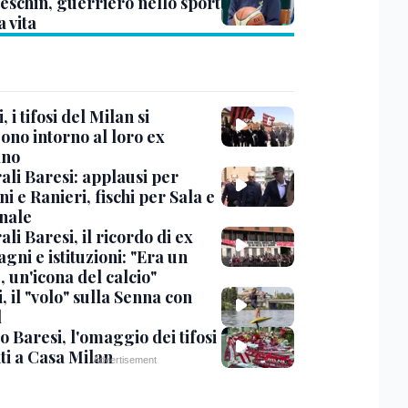
eschin, guerriero nello sport
a vita
, i tifosi del Milan si
ono intorno al loro ex
ano
ali Baresi: applausi per
i e Ranieri, fischi per Sala e
nale
li Baresi, il ricordo di ex
ni e istituzioni: "Era un
 un'icona del calcio"
, il "volo" sulla Senna con
l
 Baresi, l'omaggio dei tifosi
ti a Casa Milan