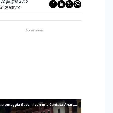
02 giugno 2019
2
' di lettura
Venezia omaggia Guccini con una Cantata Anarchica in campo Santa Margherita