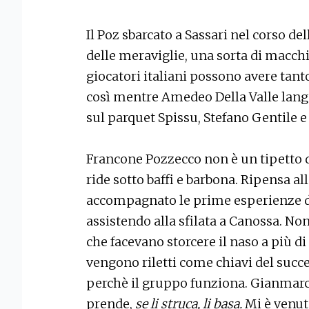
Il Poz sbarcato a Sassari nel corso del
delle meraviglie, una sorta di macchi
giocatori italiani possono avere tant
così mentre Amedeo Della Valle langu
sul parquet Spissu, Stefano Gentile e
Francone Pozzecco non è un tipetto d
ride sotto baffi e barbona. Ripensa a
accompagnato le prime esperienze d
assistendo alla sfilata a Canossa. No
che facevano storcere il naso a più d
vengono riletti come chiavi del succe
perchè il gruppo funziona. Gianmarco è
prende,
se li struca, li basa.
Mi è venut