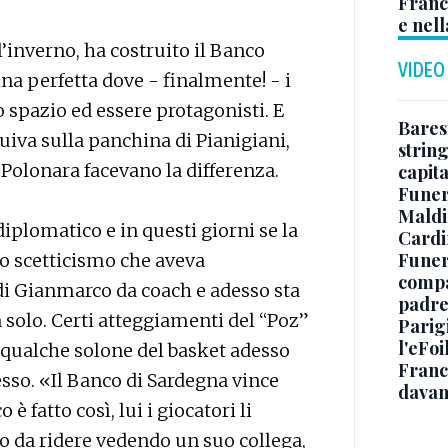
Franc
e nell
l’inverno, ha costruito il Banco
VIDEO
na perfetta dove - finalmente! - i
o spazio ed essere protagonisti. E
Baresi
iva sulla panchina di Pianigiani,
string
 Polonara facevano la differenza.
capit
Funer
Maldin
iplomatico e in questi giorni se la
Cardi
Funera
llo scetticismo che aveva
compag
i Gianmarco da coach e adesso sta
padre,
n solo. Certi atteggiamenti del “Poz”
Parigi
l'eFoi
i qualche solone del basket adesso
Franco
sso. «Il Banco di Sardegna vince
davan
 fatto così, lui i giocatori li
o da ridere vedendo un suo collega,