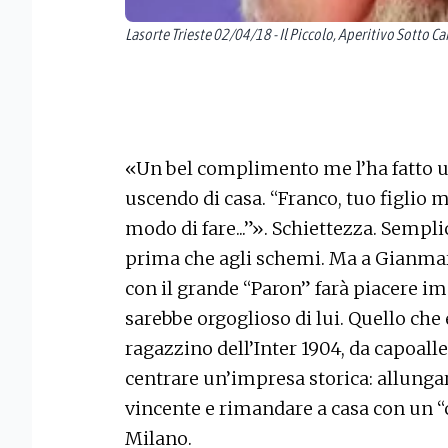
Lasorte Trieste 02/04/18 - Il Piccolo, Aperitivo Sotto C
«Un bel complimento me l’ha fatto u
uscendo di casa. “Franco, tuo figlio 
modo di fare...”». Schiettezza. Sempl
prima che agli schemi. Ma a Gianmar
con il grande “Paron” farà piacere i
sarebbe orgoglioso di lui. Quello che 
ragazzino dell’Inter 1904, da capoall
centrare un’impresa storica: allunga
vincente e rimandare a casa con un “c
Milano.