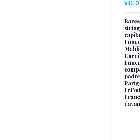
VIDEO
Baresi
string
capit
Funer
Maldin
Cardi
Funera
compag
padre,
Parigi
l'eFoi
Franco
davan