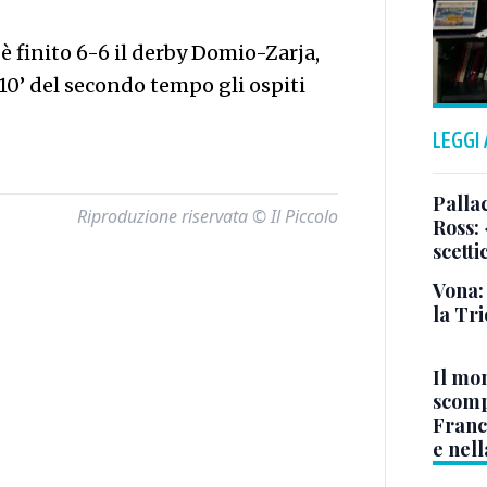
è finito 6-6 il derby Domio-Zarja,
10’ del secondo tempo gli ospiti
LEGGI
Pallac
Riproduzione riservata © Il Piccolo
Ross:
scetti
Vona:
la Tri
Il mo
scomp
Franc
e nell