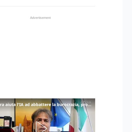
La fibra aiuta l'IA ad abbattere la burocrazia, progetto pilota in Veneto