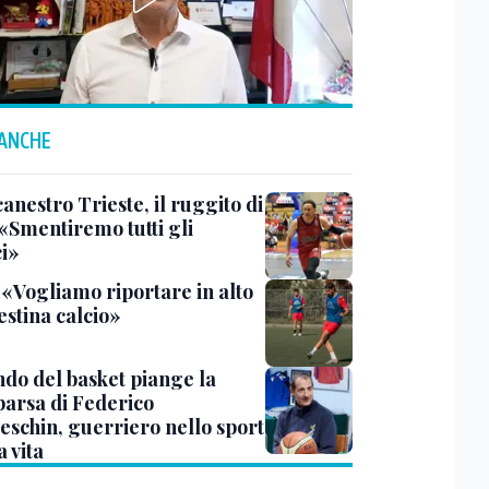
 ANCHE
anestro Trieste, il ruggito di
 «Smentiremo tutti gli
ci»
 «Vogliamo riportare in alto
estina calcio»
ndo del basket piange la
arsa di Federico
eschin, guerriero nello sport
a vita