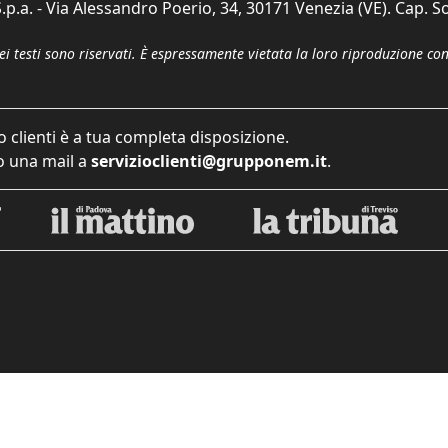
p.a. - Via Alessandro Poerio, 34, 30171 Venezia (VE). Cap. So
dei testi sono riservati. È espressamente vietata la loro riproduzione co
o clienti è a tua completa disposizione.
 una mail a
servizioclienti@grupponem.it
.
iva sulla raccolta
Le tue preferenze relative alla priva