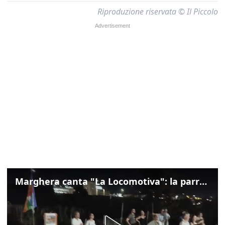
Riproduzione riservata © Il Piccolo
Marghera canta "La Locomotiva": la parrocchia della Cita ricorda Guccini