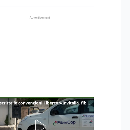
Sottoscritte le convenzioni Fibercop-Invitalia, fibra ottica per 477 mila civici