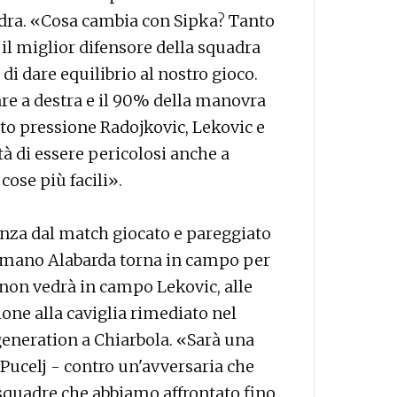
adra. «Cosa cambia con Sipka? Tanto
 il miglior difensore della squadra
à di dare equilibrio al nostro gioco.
re a destra e il 90% della manovra
tto pressione Radojkovic, Lekovic e
tà di essere pericolosi anche a
cose più facili».
anza dal match giocato e pareggiato
lamano Alabarda torna in campo per
e non vedrà in campo Lekovic, alle
ione alla caviglia rimediato nel
generation a Chiarbola. «Sarà una
 Pucelj - contro un'avversaria che
e squadre che abbiamo affrontato fino