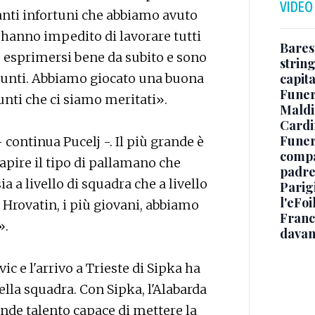
VIDEO
tanti infortuni che abbiamo avuto
 hanno impedito di lavorare tutti
Baresi
 esprimersi bene da subito e sono
string
ggiunti. Abbiamo giocato una buona
capit
Funer
unti che ci siamo meritati».
Maldin
Cardi
Funera
 continua Pucelj -. Il più grande è
compag
capire il tipo di pallamano che
padre,
a a livello di squadra che a livello
Parigi
l'eFoi
 Hrovatin, i più giovani, abbiamo
Franco
».
davan
ic e l'arrivo a Trieste di Sipka ha
lla squadra. Con Sipka, l'Alabarda
ande talento capace di mettere la