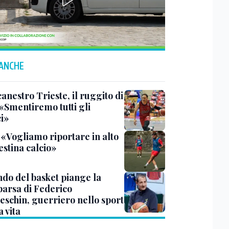
 ANCHE
anestro Trieste, il ruggito di
 «Smentiremo tutti gli
ci»
 «Vogliamo riportare in alto
estina calcio»
ndo del basket piange la
arsa di Federico
eschin, guerriero nello sport
a vita