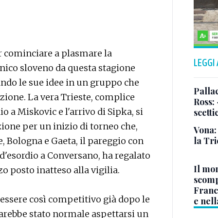
er cominciare a plasmare la
LEGGI
cnico sloveno da questa stagione
ando le sue idee in un gruppo che
Pallac
zione. La vera Trieste, complice
Ross:
o a Miskovic e l'arrivo di Sipka, si
scetti
zione per un inizio di torneo che,
Vona:
la Tri
e, Bologna e Gaeta, il pareggio con
 d'esordio a Conversano, ha regalato
Il mo
 posto inatteso alla vigilia.
scomp
Franc
essere così competitivo già dopo le
e nell
Sarebbe stato normale aspettarsi un