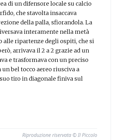
a di un difensore locale su calcio
fido, che stavolta insaccava
ezione della palla, sfiorandola. La
riversava interamente nella metà
alle ripartenze degli ospiti, che si
erò, arrivava il 2 a 2 grazie ad un
rava e trasformava con un preciso
n un bel tocco aereo riusciva a
suo tiro in diagonale finiva sul
Riproduzione riservata © Il Piccolo