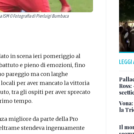
ISM © Fotografia di Pierluigi Bumbaca
dato in scena ieri pomeriggio al
LEGGI
mbattuto e pieno di emozioni, fino
equo pareggio ma con larghe
Pallac
 locali per aver mancato la vittoria
Ross:
o, tra gli ospiti per aver sprecato
scetti
 primo tempo.
Vona:
la Tri
za migliore da parte della Pro
Il mo
Beltrame stendeva ingenuamente
scomp