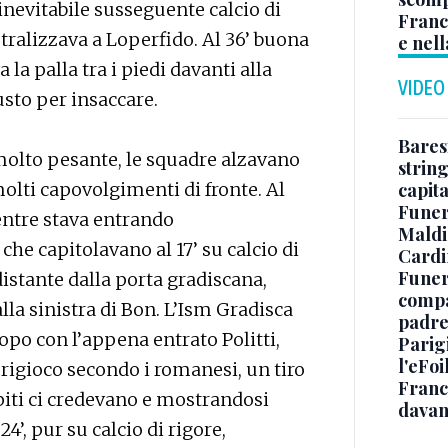
inevitabile susseguente calcio di
Franc
utralizzava a Loperfido. Al 36’ buona
e nell
la palla tra i piedi davanti alla
VIDEO
usto per insaccare.
Baresi
 molto pesante, le squadre alzavano
string
olti capovolgimenti di fronte. Al
capit
Funer
entre stava entrando
Maldin
che capitolavano al 17’ su calcio di
Cardi
Funera
istante dalla porta gradiscana,
compag
alla sinistra di Bon. L’Ism Gradisca
padre,
opo con l’appena entrato Politti,
Parigi
l'eFoi
origioco secondo i romanesi, un tiro
Franco
piti ci credevano e mostrandosi
davan
4’, pur su calcio di rigore,