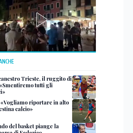
 ANCHE
anestro Trieste, il ruggito di
 «Smentiremo tutti gli
ci»
 «Vogliamo riportare in alto
estina calcio»
ndo del basket piange la
arsa di Federico