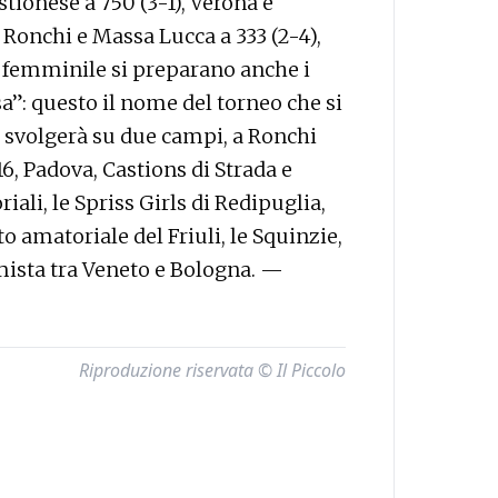
tionese a 750 (3-1), Verona e
 Ronchi e Massa Lucca a 333 (2-4),
ri femminile si preparano anche i
”: questo il nome del torneo che si
si svolgerà su due campi, a Ronchi
6, Padova, Castions di Strada e
ali, le Spriss Girls di Redipuglia,
amatoriale del Friuli, le Squinzie,
mista tra Veneto e Bologna. —
Riproduzione riservata © Il Piccolo