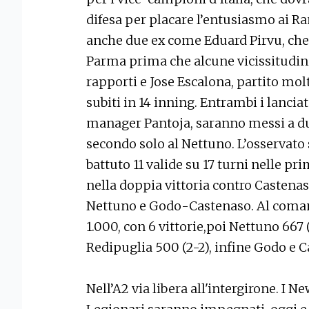
difesa per placare l’entusiasmo ai R
anche due ex come Eduard Pirvu, che 
Parma prima che alcune vicissitudini
rapporti e Jose Escalona, partito mo
subiti in 14 inning. Entrambi i lanciat
manager Pantoja, saranno messi a du
secondo solo al Nettuno. L’osservato
battuto 11 valide su 17 turni nelle pri
nella doppia vittoria contro Castena
Nettuno e Godo-Castenaso. Al comand
1.000, con 6 vittorie,poi Nettuno 667 
Redipuglia 500 (2-2), infine Godo e C
Nell’A2 via libera all'intergirone. I 