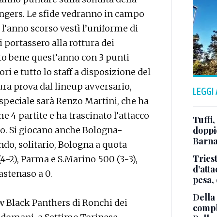
angers. Le sfide vedranno in campo
l’anno scorso vestì l’uniforme di
 portassero alla rottura dei
lto bene quest’anno con 3 punti
ori e tutto lo staff a disposizione del
ra prova dal lineup avversario,
LEGGI
 speciale sarà Renzo Martini, che ha
me 4 partite e ha trascinato l’attacco
Tuffi,
so. Si giocano anche Bologna-
doppio
Barna
o, solitario, Bologna a quota
Tries
(4-2), Parma e S.Marino 500 (3-3),
d’att
astenaso a 0.
pesa, 
Della
New Black Panthers di Ronchi dei
comple