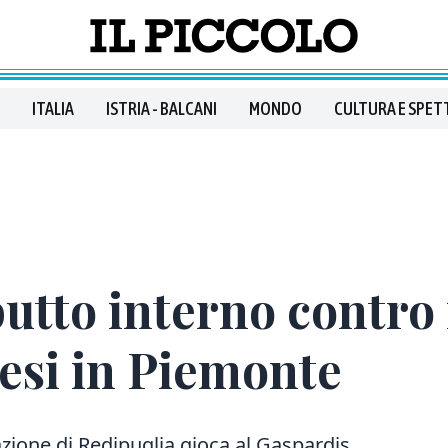
ITALIA
ISTRIA - BALCANI
MONDO
CULTURA E SPET
utto interno contro i
esi in Piemonte
zione di Redipuglia gioca al Gaspardis.