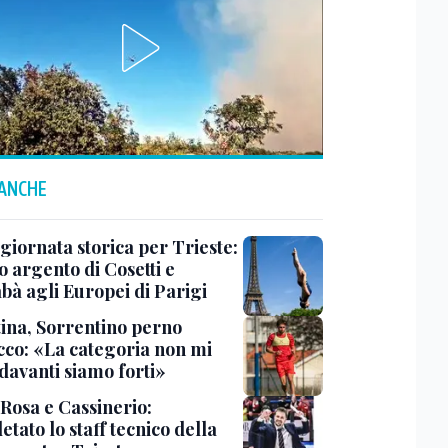
 ANCHE
 giornata storica per Trieste:
 argento di Cosetti e
bà agli Europei di Parigi
tina, Sorrentino perno
acco: «La categoria non mi
davanti siamo forti»
 Rosa e Cassinerio:
tato lo staff tecnico della