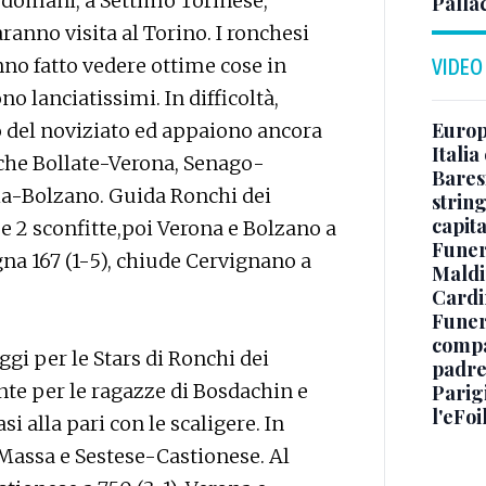
 domani, a Settimo Torinese,
Palla
ranno visita al Torino. I ronchesi
anno fatto vedere ottime cose in
VIDEO
o lanciatissimi. In difficoltà,
Europe
to del noviziato ed appaiono ancora
Italia
nche Bollate-Verona, Senago-
Baresi
ia-Bolzano. Guida Ronchi dei
string
capit
 e 2 sconfitte,poi Verona e Bolzano a
Funer
gna 167 (1-5), chiude Cervignano a
Maldin
Cardi
Funera
compag
ggi per le Stars di Ronchi dei
padre,
te per le ragazze di Bosdachin e
Parigi
l'eFoi
 alla pari con le scaligere. In
assa e Sestese-Castionese. Al