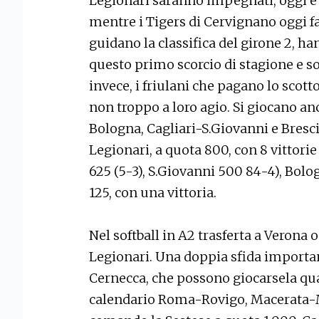
Legionari saranno impegnati, oggi e
mentre i Tigers di Cervignano oggi fa
guidano la classifica del girone 2, h
questo primo scorcio di stagione e son
invece, i friulani che pagano lo scot
non troppo a loro agio. Si giocano a
Bologna, Cagliari-S.Giovanni e Bresc
Legionari, a quota 800, con 8 vittorie
625 (5-3), S.Giovanni 500 84-4), Bolo
125, con una vittoria.
Nel softball in A2 trasferta a Verona o
Legionari. Una doppia sfida importan
Cernecca, che possono giocarsela quasi
calendario Roma-Rovigo, Macerata-M