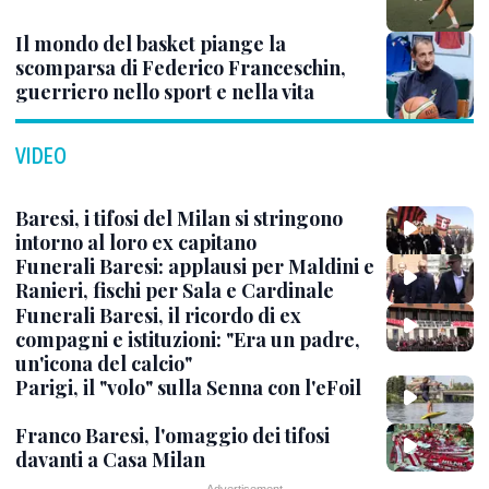
Il mondo del basket piange la
scomparsa di Federico Franceschin,
guerriero nello sport e nella vita
VIDEO
Baresi, i tifosi del Milan si stringono
intorno al loro ex capitano
Funerali Baresi: applausi per Maldini e
Ranieri, fischi per Sala e Cardinale
Funerali Baresi, il ricordo di ex
compagni e istituzioni: "Era un padre,
un'icona del calcio"
Parigi, il "volo" sulla Senna con l'eFoil
Franco Baresi, l'omaggio dei tifosi
davanti a Casa Milan