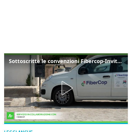
Sottoscritte le convenzioni Fibercop-Invitalia, fibra ottica per 477 mila civici