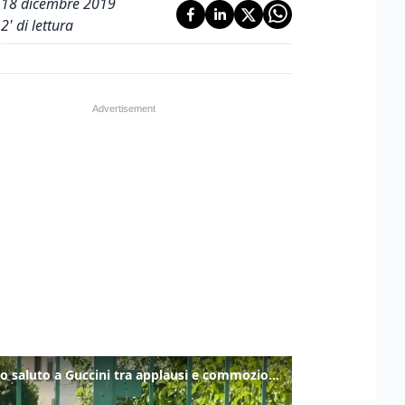
18 dicembre 2019
2
' di lettura
Ultimo saluto a Guccini tra applausi e commozione a Pavana