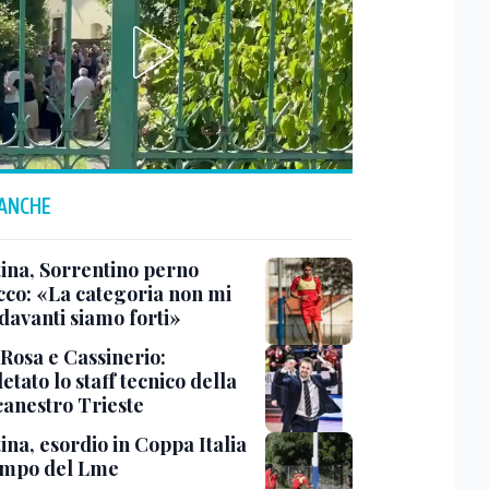
 ANCHE
tina, Sorrentino perno
acco: «La categoria non mi
davanti siamo forti»
 Rosa e Cassinerio:
tato lo staff tecnico della
canestro Trieste
ina, esordio in Coppa Italia
ampo del Lme