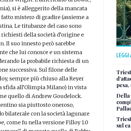
nia), si è alleggerito della mancata
fatto mistero di gradire (assieme a
estina. Le titubanze del caso sono
ichiesti della società d’origine e
. Il suo innesto però sarebbe
nte che lui conosce e un sistema
LEGGI
erando la probabile richiesta di un
one successiva. Sul filone delle
Tries
loy, sempre più chiuso alla Reyer
d’att
pesa, 
 sfida all’Olimpia Milano) in vista
Della
ome quello di Andrew Goudelock.
comple
gentino sia piuttosto oneroso,
Palla
o bilaterale con la società lagunare
Triest
e, come fu nella versione Filloy 1.0
sul c