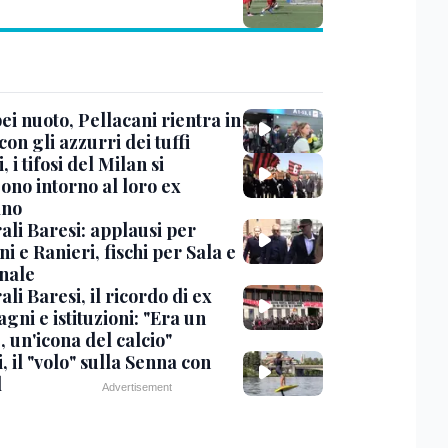
i nuoto, Pellacani rientra in
 con gli azzurri dei tuffi
, i tifosi del Milan si
ono intorno al loro ex
ano
ali Baresi: applausi per
i e Ranieri, fischi per Sala e
nale
li Baresi, il ricordo di ex
ni e istituzioni: "Era un
 un'icona del calcio"
, il "volo" sulla Senna con
l