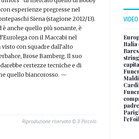
“rumors” di mercato quello di Bobby
con esperienze pregresse nel
ontepaschi Siena (stagione 2012/13).
VIDEO
 è anche quello più sonante, è
Europe
’Eurolega con il Maccabi nel
Italia
 visto con squadre dall’alto
Baresi
rbahce, Brose Bamberg. Il suo
string
capit
 darebbe certezze tecniche e di
Funer
me quello biancorosso. —
Maldin
Cardi
Funera
compag
padre,
Parigi
l'eFoi
Riproduzione riservata © Il Piccolo