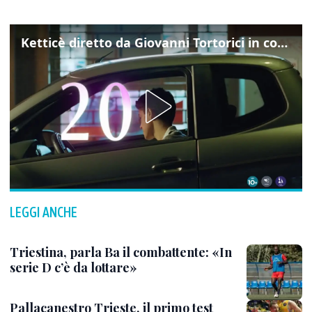
Ketticè diretto da Giovanni Tortorici in concorso al Locarno Film Festival
LEGGI ANCHE
Triestina, parla Ba il combattente: «In
serie D c’è da lottare»
Pallacanestro Trieste, il primo test