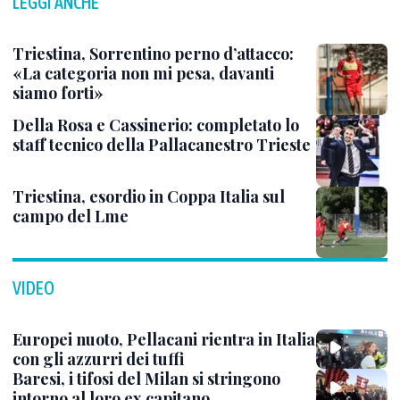
LEGGI ANCHE
Triestina, Sorrentino perno d’attacco:
«La categoria non mi pesa, davanti
siamo forti»
Della Rosa e Cassinerio: completato lo
staff tecnico della Pallacanestro Trieste
Triestina, esordio in Coppa Italia sul
campo del Lme
VIDEO
Europei nuoto, Pellacani rientra in Italia
con gli azzurri dei tuffi
Baresi, i tifosi del Milan si stringono
intorno al loro ex capitano