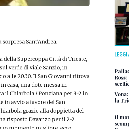
la sorpresa Sant'Andrea.
LEGGI
a della Supercoppa Città di Trieste,
sul verde di viale Sanzio, in
Pallac
o alle 20.30. Il San Giovanni ritrova
Ross:
scetti
o in casa, una dote messa in
a il Chiarbola / Ponziana per 3-2 in
Vona:
la Tri
e in avvio a favore del San
hiarbola grazie alla doppietta del
Il mo
ha risposto Davanzo per il 2-2.
scomp
l suo momento migliore, ecco