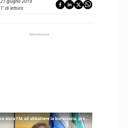
21 giugno 2019
1
' di lettura
La fibra aiuta l'IA ad abbattere la burocrazia, progetto pilota in Veneto