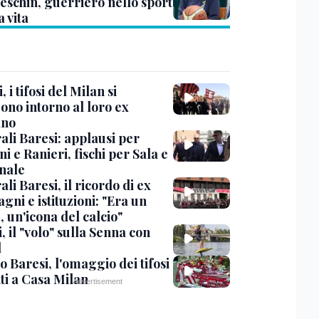
eschin, guerriero nello sport
a vita
, i tifosi del Milan si
ono intorno al loro ex
ano
ali Baresi: applausi per
i e Ranieri, fischi per Sala e
nale
li Baresi, il ricordo di ex
ni e istituzioni: "Era un
 un'icona del calcio"
, il "volo" sulla Senna con
l
 Baresi, l'omaggio dei tifosi
ti a Casa Milan