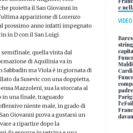
Franc
e nell
 che proietta il San Giovanni in
l'ultima apparizione di Lorenzo
VIDEO
dal prossimo anno infatti impegnato
in in D con il San Luigi.
Baresi
string
capit
a semifinale, quella vinta dal
Funer
ormazione di Aquilinia va in
Maldin
 Sabbadin ma Viola è in giornata di
Cardi
Funera
llato da Susevic con una doppietta,
compag
ensa Mazzoleni, sua la stoccata al
padre,
Parigi
o in una finale, traguardo
l'eFoi
offensivo niente male, in grado di
Franco
l San Giovanni prova a gustarsi un
davan
vare a ripartire dopo la
ani da esporre in vetrina e una