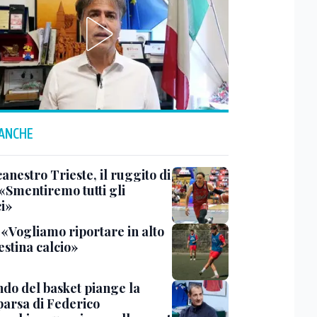
 ANCHE
anestro Trieste, il ruggito di
 «Smentiremo tutti gli
ci»
 «Vogliamo riportare in alto
estina calcio»
ndo del basket piange la
arsa di Federico