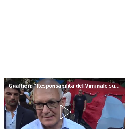
Gualtieri: "Responsabilità del Viminale su Spin Time? La posizione dei partiti è nota"