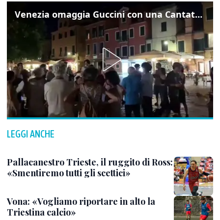
Venezia omaggia Guccini con una Cantata Anarchica in campo Santa Margherita
LEGGI ANCHE
Pallacanestro Trieste, il ruggito di Ross:
«Smentiremo tutti gli scettici»
Vona: «Vogliamo riportare in alto la
Triestina calcio»