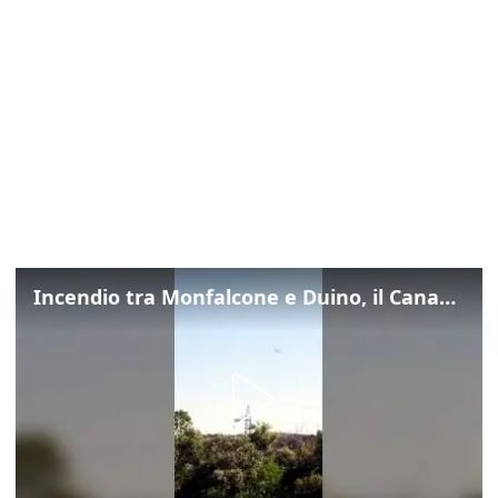
Incendio tra Monfalcone e Duino, il Canadair in azione per fermare le fiamme sul fronte dell’A4