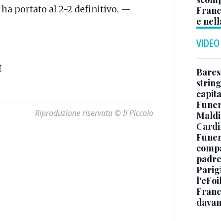
a portato al 2-2 definitivo. —
Franc
e nell
VIDEO
I
Baresi
string
capit
Funer
Riproduzione riservata © Il Piccolo
Maldin
Cardi
Funera
compag
padre,
Parigi
l'eFoi
Franco
davan