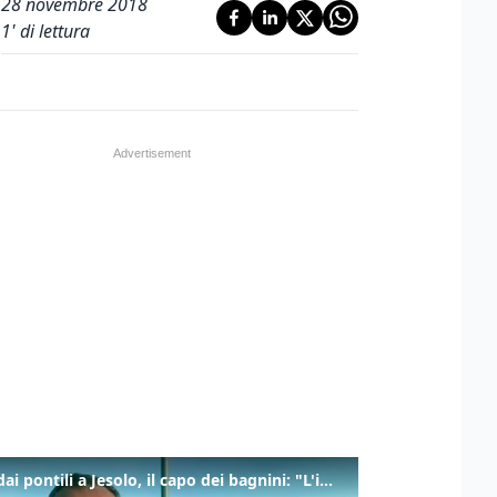
28 novembre 2018
1
' di lettura
Tuffi dai pontili a Jesolo, il capo dei bagnini: "L'impegno di tutti per evitare altre tragedie"