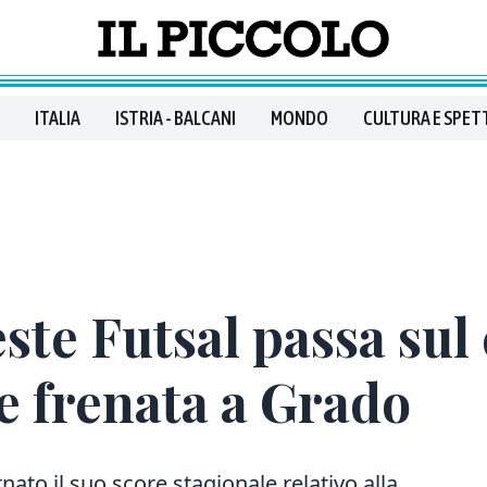
ITALIA
ISTRIA - BALCANI
MONDO
CULTURA E SPET
ieste Futsal passa su
e frenata a Grado
nato il suo score stagionale relativo alla