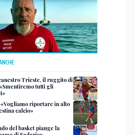
 ANCHE
anestro Trieste, il ruggito di
 «Smentiremo tutti gli
ci»
 «Vogliamo riportare in alto
estina calcio»
ndo del basket piange la
arsa di Federico