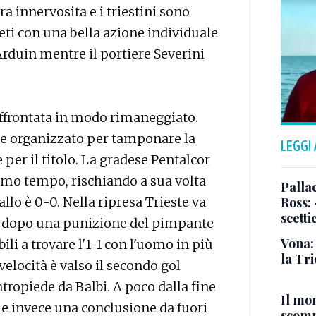
ora innervosita e i triestini sono
reti con una bella azione individuale
rduin mentre il portiere Severini
affrontata in modo rimaneggiato.
o e organizzato per tamponare la
LEGGI
 per il titolo. La gradese Pentalcor
primo tempo, rischiando a sua volta
Pallac
allo è 0-0. Nella ripresa Trieste va
Ross:
scetti
n dopo una punizione del pimpante
Vona:
ili a trovare l'1-1 con l'uomo in più
la Tri
velocità è valso il secondo gol
tropiede da Balbi. A poco dalla fine
Il mo
a e invece una conclusione da fuori
scomp