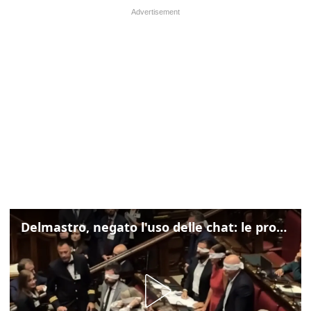
Delmastro, negato l'uso delle chat: le proteste di Avs e M5s