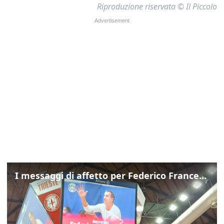
Riproduzione riservata © Il Piccolo
I messaggi di affetto per Federico Franceschin: così il mondo del basket gli è stato accanto fino all’ultimo