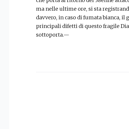
che porta al ritorno del 38enne atta
ma nelle ultime ore, si sta registran
davvero, in caso di fumata bianca, il
principali difetti di questo fragile Di
sottoporta.—