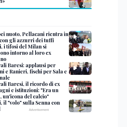
ci»
i nuoto, Pellacani rientra in
 con gli azzurri dei tuffi
, i tifosi del Milan si
ono intorno al loro ex
ano
ali Baresi: applausi per
i e Ranieri, fischi per Sala e
nale
li Baresi, il ricordo di ex
ni e istituzioni: "Era un
 un'icona del calcio"
, il "volo" sulla Senna con
l