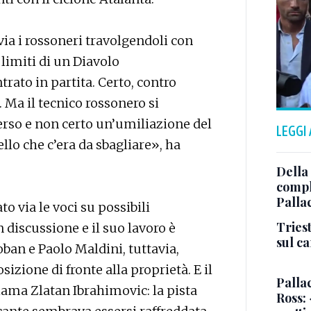
ia i rossoneri travolgendoli con
 limiti di un Diavolo
ato in partita. Certo, contro
 Ma il tecnico rossonero si
rso e non certo un’umiliazione del
LEGGI
lo che c’era da sbagliare», ha
Della
comple
Palla
 via le voci su possibili
Triest
n discussione e il suo lavoro è
sul c
oban e Paolo Maldini, tuttavia,
izione di fronte alla proprietà. E il
Pallac
iama Zlatan Ibrahimovic: la pista
Ross: