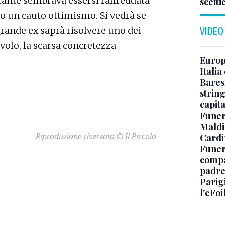
ccante sembrava essersi raffreddata
scetti
do un cauto ottimismo. Si vedrà se
 grande ex saprà risolvere uno dei
VIDEO
avolo, la scarsa concretezza
Europe
Italia
Baresi
string
capit
Funer
Maldin
Riproduzione riservata © Il Piccolo
Cardi
Funera
compag
padre,
Parigi
l'eFoi