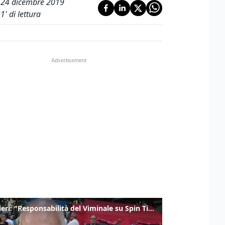
24 dicembre 2019
1
' di lettura
Gualtieri: "Responsabilità del Viminale su Spin Time? La posizione dei partiti è nota"