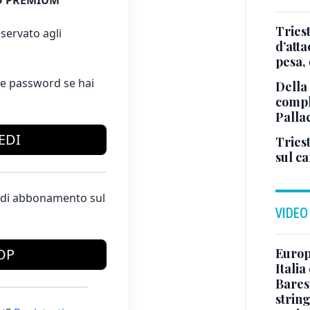
 PREMIUM
Tries
servato agli
d’att
pesa, 
e password se hai
Della
comple
Palla
EDI
Triest
sul c
te di abbonamento sul
VIDEO
Europe
OP
Italia
Baresi
string