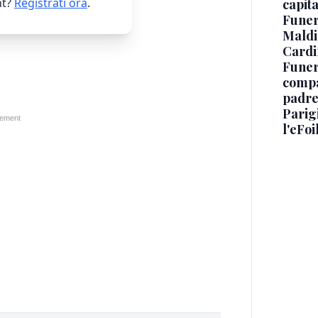
t?
Registrati ora
.
capit
Funer
Maldin
Cardi
Funera
compag
padre,
Parigi
l'eFoi