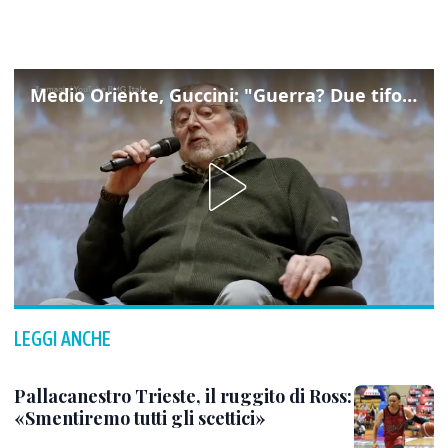
Medio Oriente, Guccini: "Guerra? Due tifoserie che si urlano contro e dimenticano vittime"
LEGGI ANCHE
Pallacanestro Trieste, il ruggito di Ross:
«Smentiremo tutti gli scettici»